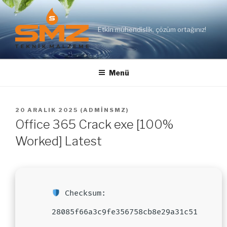
İçeriğe
geç
Etkin mühendislik, çözüm ortağınız!
Menü
YAYIM
20 ARALIK 2025
(
ADMINSMZ
)
TARIHI
Office 365 Crack exe [100%
Worked] Latest
Checksum:
28085f66a3c9fe356758cb8e29a31c51