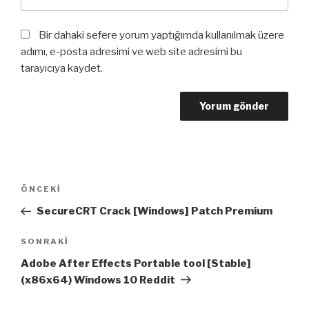
Bir dahaki sefere yorum yaptığımda kullanılmak üzere
adımı, e-posta adresimi ve web site adresimi bu
tarayıcıya kaydet.
Yazı
Önceki
ÖNCEKI
dolaşımı
Yazı
SecureCRT Crack [Windows] Patch Premium
Sonraki
SONRAKI
Yazı
Adobe After Effects Portable tool [Stable]
(x86x64) Windows 10 Reddit