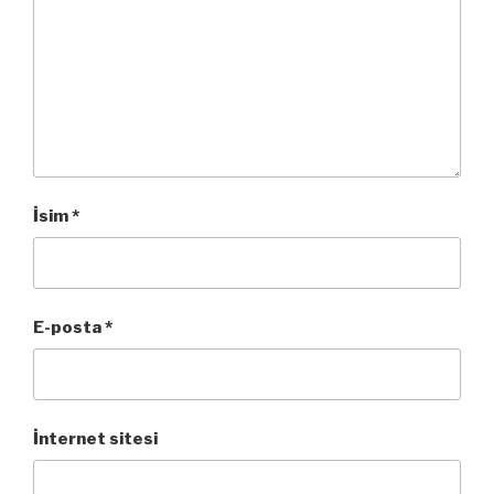
İsim
*
E-posta
*
İnternet sitesi