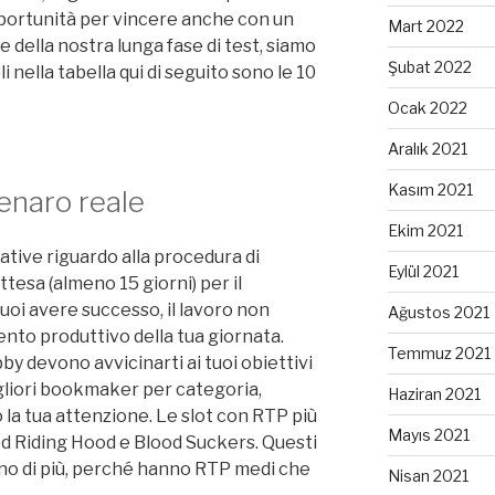
portunità per vincere anche con un
Mart 2022
 della nostra lunga fase di test, siamo
Şubat 2022
li nella tabella qui di seguito sono le 10
Ocak 2022
Aralık 2021
Kasım 2021
enaro reale
Ekim 2021
tive riguardo alla procedura di
Eylül 2021
tesa (almeno 15 giorni) per il
uoi avere successo, il lavoro non
Ağustos 2021
to produttivo della tua giornata.
Temmuz 2021
by devono avvicinarti ai tuoi obiettivi
migliori bookmaker per categoria,
Haziran 2021
la tua attenzione. Le slot con RTP più
Mayıs 2021
ed Riding Hood e Blood Suckers. Questi
gano di più, perché hanno RTP medi che
Nisan 2021