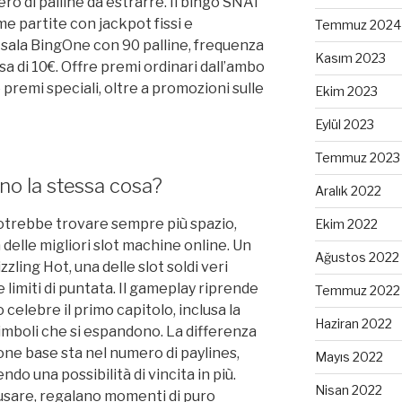
 di palline da estrarre. Il bingo SNAI
me partite con jackpot fissi e
Temmuz 2024
a sala BingOne con 90 palline, frequenza
Kasım 2023
esa di 10€. Offre premi ordinari dall’ambo
premi speciali, oltre a promozioni sulle
Ekim 2023
Eylül 2023
Temmuz 2023
o la stessa cosa?
Aralık 2022
otrebbe trovare sempre più spazio,
Ekim 2022
la delle migliori slot machine online. Un
Ağustos 2022
ling Hot, una delle slot soldi veri
e limiti di puntata. Il gameplay riprende
Temmuz 2022
elebre il primo capitolo, inclusa la
Haziran 2022
imboli che si espandono. La differenza
ione base sta nel numero di paylines,
Mayıs 2022
ndo una possibilità di vincita in più.
Nisan 2022
 usare, regalano momenti di puro