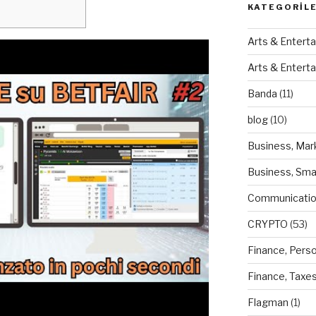
KATEGORIL
Arts & Enterta
Arts & Entert
Banda
(11)
blog
(10)
Business, Mar
Business, Sma
Communicatio
CRYPTO
(53)
Finance, Pers
Finance, Taxe
Flagman
(1)