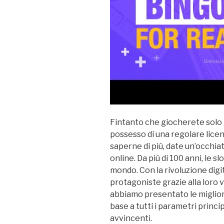
Fintanto che giocherete solo ne
possesso di una regolare licen
saperne di più, date un’occhiat
online. Da più di 100 anni, le sl
mondo. Con la rivoluzione digi
protagoniste grazie alla loro v
abbiamo presentato le migliori
base a tutti i parametri princi
avvincenti.