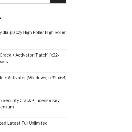
R
 dla graczy High Roller High Roller
 Crack + Activator [Patch] [x32-
ypass
e + Activator [Windows] (x32-x64)
 Security Crack + License Key
Premium
ted Latest Full Unlimited