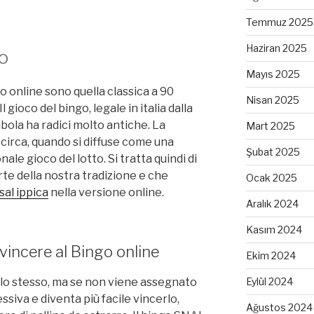
Temmuz 2025
Haziran 2025
o
Mayıs 2025
go online sono quella classica a 90
Nisan 2025
Il gioco del bingo, legale in italia dalla
mbola ha radici molto antiche. La
Mart 2025
0 circa, quando si diffuse come una
Şubat 2025
ale gioco del lotto. Si tratta quindi di
rte della nostra tradizione e che
Ocak 2025
isal ippica
nella versione online.
Aralık 2024
Kasım 2024
incere al Bingo online
Ekim 2024
Eylül 2024
 lo stesso, ma se non viene assegnato
siva e diventa più facile vincerlo,
Ağustos 2024