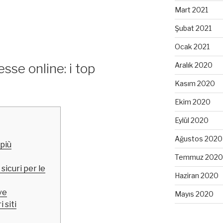
Mart 2021
Şubat 2021
Ocak 2021
sse online: i top
Aralık 2020
Kasım 2020
Ekim 2020
Eylül 2020
Ağustos 2020
più
Temmuz 2020
 sicuri per le
Haziran 2020
ve
Mayıs 2020
 siti