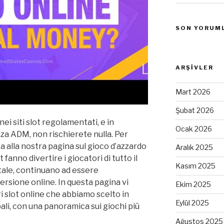
SON YORUM
ARŞIVLER
Mart 2026
Şubat 2026
i siti slot regolamentati, e in
Ocak 2026
za ADM, non rischierete nulla. Per
a alla nostra pagina sul gioco d’azzardo
Aralık 2025
ot fanno divertire i giocatori di tutto il
Kasım 2025
tale, continuano ad essere
ersione online. In questa pagina vi
Ekim 2025
 slot online che abbiamo scelto in
Eylül 2025
pali, con una panoramica sui giochi più
Ağustos 2025