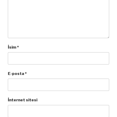
İsim
*
E-posta
*
İnternet sitesi