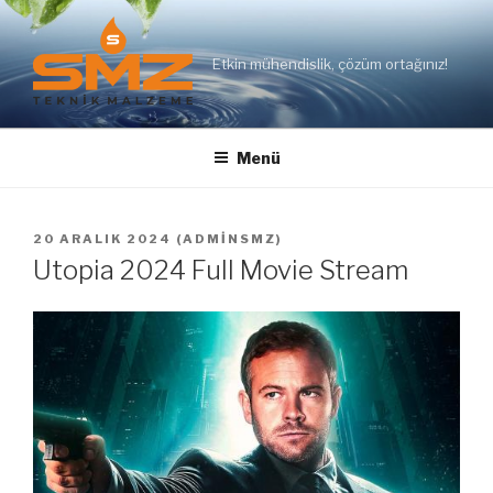
İçeriğe
geç
Etkin mühendislik, çözüm ortağınız!
Menü
YAYIM
20 ARALIK 2024
(
ADMINSMZ
)
TARIHI
Utopia 2024 Full Movie Stream