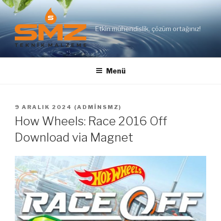
İçeriğe
geç
Etkin mühendislik, çözüm ortağınız!
Menü
YAYIM
9 ARALIK 2024
(
ADMINSMZ
)
TARIHI
How Wheels: Race 2016 Off
Download via Magnet