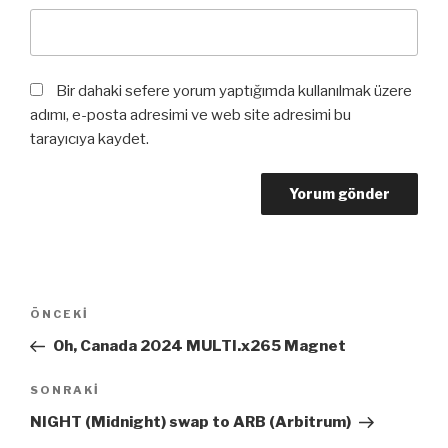
Bir dahaki sefere yorum yaptığımda kullanılmak üzere
adımı, e-posta adresimi ve web site adresimi bu
tarayıcıya kaydet.
Yazı
Önceki
ÖNCEKI
dolaşımı
Yazı
Oh, Canada 2024 MULTI.x265 Magnet
Sonraki
SONRAKI
Yazı
NIGHT (Midnight) swap to ARB (Arbitrum)