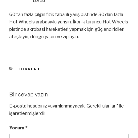
16/28
60’tan fazla çılgın fizik tabanlı yarış pistinde 30’dan fazla
Hot Wheels arabasıyla yarışın. İkonik turuncu Hot Wheels
pistinde akrobasi hareketleri yapmak için güçlendiricileri
ateşleyin, döngü yapın ve zıplayın.
KATEGORILER
TORRENT
Bir cevap yazın
E-posta hesabınız yayımlanmayacak.
Gerekli alanlar
*
ile
işaretlenmişlerdir
Yorum
*