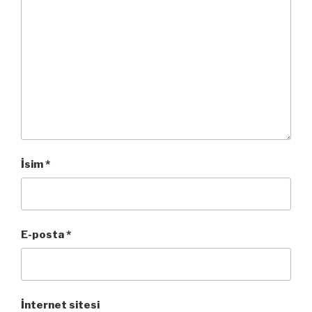
İsim
*
E-posta
*
İnternet sitesi