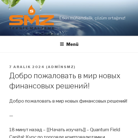
İçeriğe
geç
Etkin mühendislik, çözüm ortağınız!
Menü
YAYIM
7 ARALIK 2024
(
ADMINSMZ
)
TARIHI
Добро пожаловать в мир новых
финансовых решений!
Добро пожаловать в мир новых финансовых решений!
—
18 минут назад – [[Начать изучать]] – Quantum Field
Capital: Курс по торговле криптовалютами и