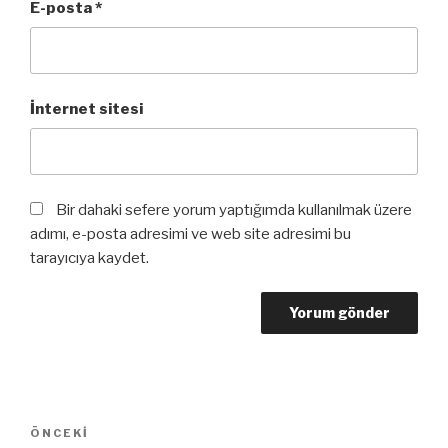
E-posta
*
İnternet sitesi
Bir dahaki sefere yorum yaptığımda kullanılmak üzere
adımı, e-posta adresimi ve web site adresimi bu
tarayıcıya kaydet.
Yazı
Önceki
ÖNCEKI