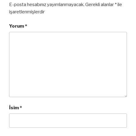
E-posta hesabınız yayımlanmayacak.
Gerekli alanlar
*
ile
işaretlenmişlerdir
Yorum
*
İsim
*