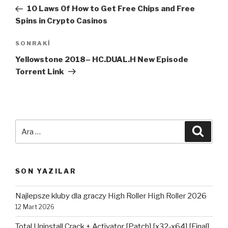
dolaşımı
Yazı
10 Laws Of How to Get Free Chips and Free
Spins in Crypto Casinos
Sonraki
SONRAKI
Yazı
Yellowstone 2018– HC.DUAL.H New Episode
Torrent Link
Ara:
Ara
SON YAZILAR
Najlepsze kluby dla graczy High Roller High Roller 2026
12 Mart 2026
Total Uninstall Crack + Activator [Patch] [x32-x64] [Final]