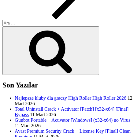
Ara:
Ara
Son Yazılar
Najlepsze kluby dla graczy High Roller High Roller 2026
12
Mart 2026
Total Uninstall Crack + Activator [Patch] [x32-x64] [Final]
Bypass
11 Mart 2026
Gunbot Portable + Activator [Windows] (x32-x64) no Virus
11 Mart 2026
Avast Premium Security Crack + License Key [Final] Clean
Premium
11 Mart 2026