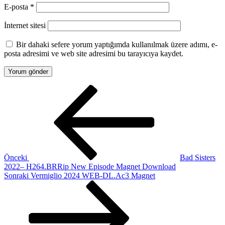
E-posta
*
İnternet sitesi
Bir dahaki sefere yorum yaptığımda kullanılmak üzere adımı, e-
posta adresimi ve web site adresimi bu tarayıcıya kaydet.
Yazı
Önceki
Yazı
dolaşımı
Önceki
Bad Sisters
2022– H264.BRRip New Episode Magnet Download
Sonraki
Sonraki
Vermiglio 2024 WEB-DL.Ac3 Magnet
Yazı