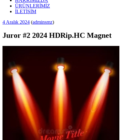
HAKKIMIZDA
ÜRÜNLERİMİZ
İLETİŞİM
Yayım
4 Aralık 2024
(
adminsmz
)
tarihi
Juror #2 2024 HDRip.HC Magnet