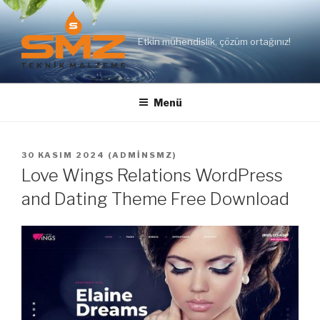
İçeriğe
geç
Etkin mühendislik, çözüm ortağınız!
Menü
YAYIM
30 KASIM 2024
(
ADMINSMZ
)
TARIHI
Love Wings Relations WordPress
and Dating Theme Free Download