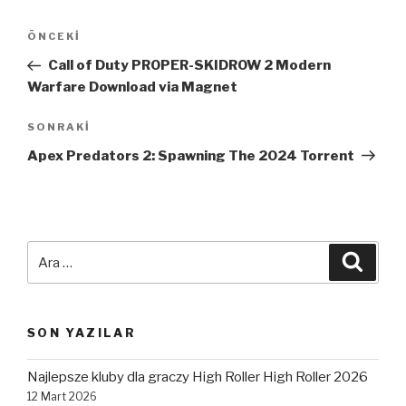
Yazı
Önceki
ÖNCEKI
dolaşımı
Yazı
Call of Duty PROPER-SKIDROW 2 Modern
Warfare Download via Magnet
Sonraki
SONRAKI
Yazı
Apex Predators 2: Spawning The 2024 Torrent
Ara:
Ara
SON YAZILAR
Najlepsze kluby dla graczy High Roller High Roller 2026
12 Mart 2026