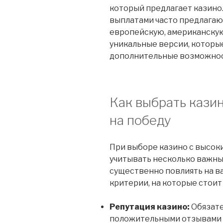
который предлагает казино
выплатами часто предлагаю
европейскую, американскую
уникальные версии, которы
дополнительные возможнос
Как выбрать кази
на победу
При выборе казино с высок
учитывать несколько важны
существенно повлиять на в
критерии, на которые стоит
Репутация казино:
Обязате
положительными отзывами 