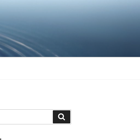
Ara
R