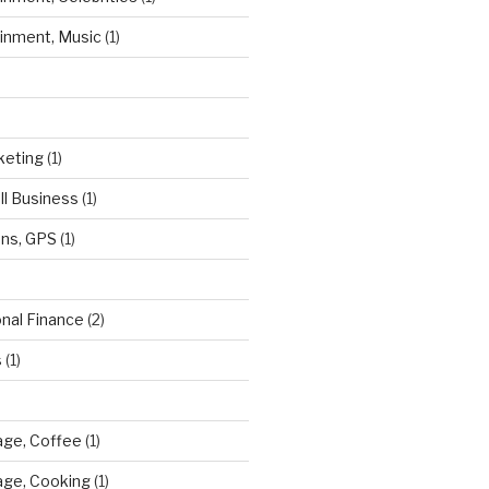
ainment, Music
(1)
keting
(1)
ll Business
(1)
ns, GPS
(1)
onal Finance
(2)
s
(1)
ge, Coffee
(1)
age, Cooking
(1)