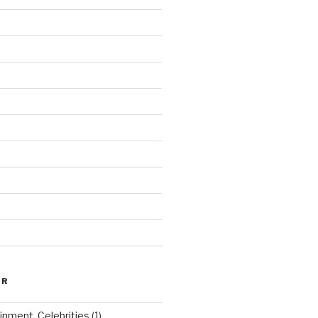
ER
inment, Celebrities
(1)