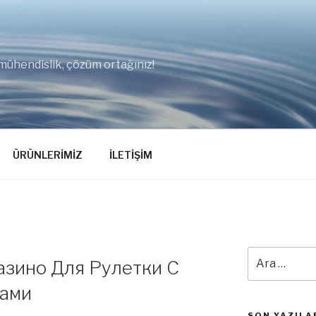
mühendislik, çözüm ortağınız!
ÜRÜNLERİMİZ
İLETİŞİM
Ara:
зино Для Рулетки С
ами
SON YAZILA