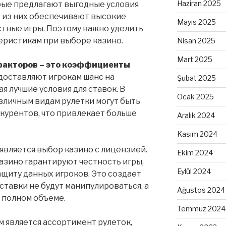
Haziran 2025
рые предлагают выгодные условия
се из них обеспечивают высокие
Mayıs 2025
тные игры. Поэтому важно уделить
ристикам при выборе казино.
Nisan 2025
Mart 2025
факторов – это коэффициенты
доставляют игрокам шанс на
Şubat 2025
я лучшие условия для ставок. В
Ocak 2025
зличным видам рулетки могут быть
нкурентов, что привлекает больше
Aralık 2024
Kasım 2024
является выбор казино с лицензией.
Ekim 2024
зино гарантируют честность игры,
Eylül 2024
щиту данных игроков. Это создает
ставки не будут манипулироваться, а
Ağustos 2024
 полном объеме.
Temmuz 2024
 является ассортимент рулеток,