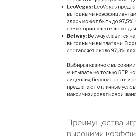
LeoVegas:
LeoVegas предла
выгодными коэффициентами
здесь может быть до 97,5%, 
самых привлекательных для
Betway:
Betway славится не
выгодными выплатами. В сре
составляет около 97,3% для
Выбирая казино с высокими
учитывать не только RTP, но
лицензия, безопасность и р
предлагают отличные услов
максимизировать свои шанс
Преимущества игр
высокими коэффи