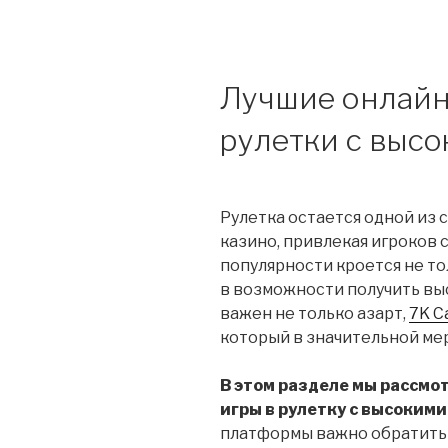
Лучшие онлайн
рулетки с выс
Рулетка остается одной из 
казино, привлекая игроков с
популярности кроется не то
в возможности получить вы
важен не только азарт,
7K C
который в значительной мер
В этом разделе мы рассмо
игры в рулетку с высоким
платформы важно обратить 