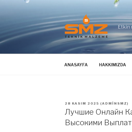
İçeriğe
geç
Etkin 
ANASAYFA
HAKKIMIZDA
YAYIM
28 KASIM 2025
(
ADMINSMZ
)
TARIHI
Лучшие Онлайн Ка
Высокими Выплат