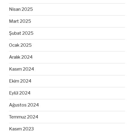
Nisan 2025
Mart 2025
Şubat 2025
Ocak 2025
Aralık 2024
Kasım 2024
Ekim 2024
Eylül 2024
Ağustos 2024
Temmuz 2024
Kasım 2023