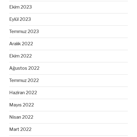
Ekim 2023
Eylül 2023
Temmuz 2023
Aralık 2022
Ekim 2022
Ağustos 2022
Temmuz 2022
Haziran 2022
Mayıs 2022
Nisan 2022
Mart 2022