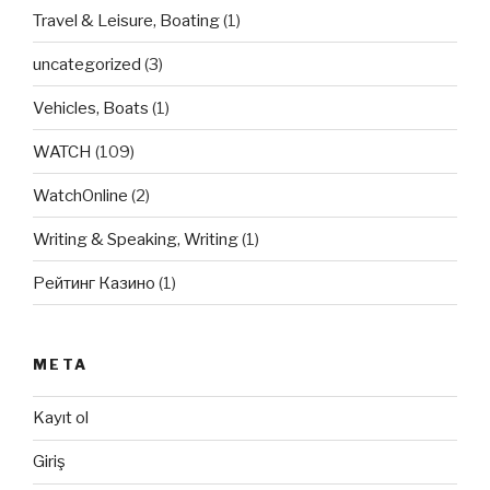
Travel & Leisure, Boating
(1)
uncategorized
(3)
Vehicles, Boats
(1)
WATCH
(109)
WatchOnline
(2)
Writing & Speaking, Writing
(1)
Рейтинг Казино
(1)
META
Kayıt ol
Giriş