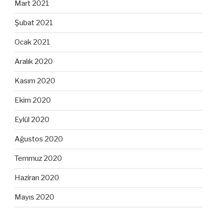
Mart 2021
Şubat 2021
Ocak 2021
Aralık 2020
Kasım 2020
Ekim 2020
Eylül 2020
Ağustos 2020
Temmuz 2020
Haziran 2020
Mayıs 2020