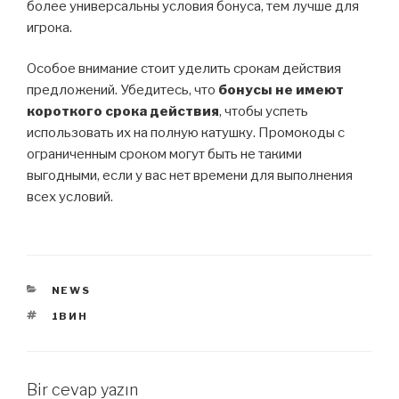
более универсальны условия бонуса, тем лучше для
игрока.
Особое внимание стоит уделить срокам действия
предложений. Убедитесь, что
бонусы не имеют
короткого срока действия
, чтобы успеть
использовать их на полную катушку. Промокоды с
ограниченным сроком могут быть не такими
выгодными, если у вас нет времени для выполнения
всех условий.
KATEGORILER
NEWS
ETIKETLER
1ВИН
Bir cevap yazın