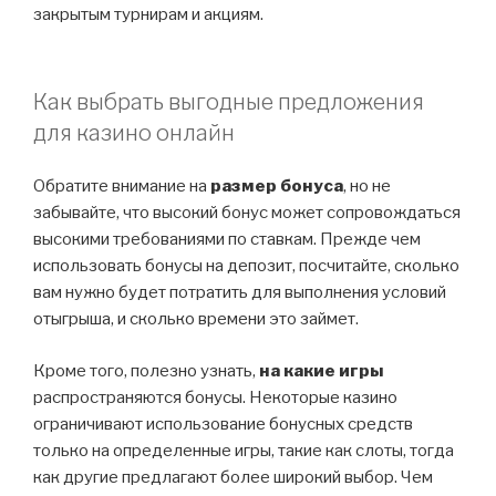
закрытым турнирам и акциям.
Как выбрать выгодные предложения
для казино онлайн
Обратите внимание на
размер бонуса
, но не
забывайте, что высокий бонус может сопровождаться
высокими требованиями по ставкам. Прежде чем
использовать бонусы на депозит, посчитайте, сколько
вам нужно будет потратить для выполнения условий
отыгрыша, и сколько времени это займет.
Кроме того, полезно узнать,
на какие игры
распространяются бонусы. Некоторые казино
ограничивают использование бонусных средств
только на определенные игры, такие как слоты, тогда
как другие предлагают более широкий выбор. Чем