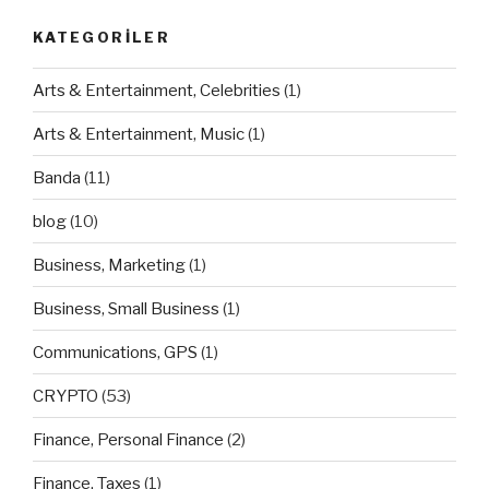
KATEGORILER
Arts & Entertainment, Celebrities
(1)
Arts & Entertainment, Music
(1)
Banda
(11)
blog
(10)
Business, Marketing
(1)
Business, Small Business
(1)
Communications, GPS
(1)
CRYPTO
(53)
Finance, Personal Finance
(2)
Finance, Taxes
(1)