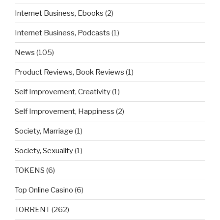
Internet Business, Ebooks
(2)
Internet Business, Podcasts
(1)
News
(105)
Product Reviews, Book Reviews
(1)
Self Improvement, Creativity
(1)
Self Improvement, Happiness
(2)
Society, Marriage
(1)
Society, Sexuality
(1)
TOKENS
(6)
Top Online Casino
(6)
TORRENT
(262)