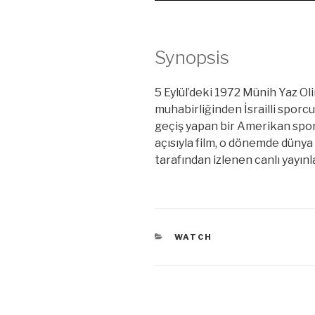
Synopsis
5 Eylül’deki 1972 Münih Yaz Oli
muhabirliğinden İsrailli sporcul
geçiş yapan bir Amerikan spor 
açısıyla film, o dönemde dünya 
tarafından izlenen canlı yayınla
KATEGORILER
WATCH