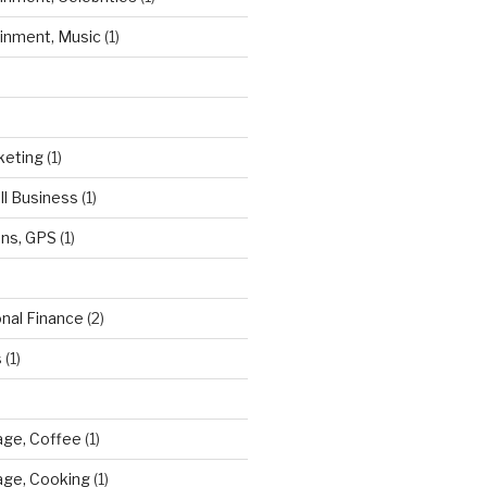
ainment, Music
(1)
keting
(1)
ll Business
(1)
ns, GPS
(1)
onal Finance
(2)
s
(1)
ge, Coffee
(1)
age, Cooking
(1)