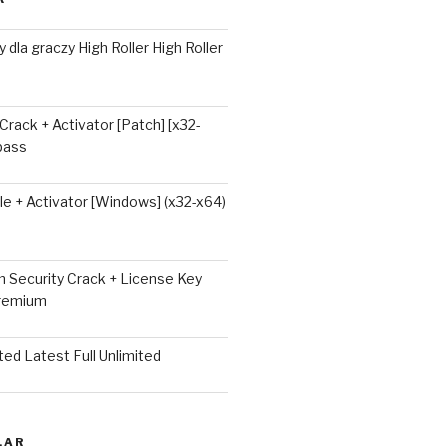
 dla graczy High Roller High Roller
 Crack + Activator [Patch] [x32-
ypass
e + Activator [Windows] (x32-x64)
 Security Crack + License Key
Premium
ted Latest Full Unlimited
LAR