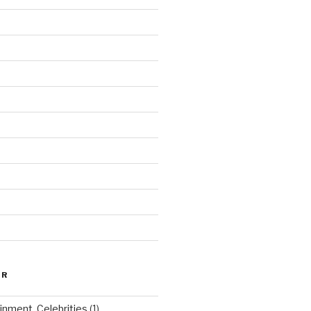
ER
inment, Celebrities
(1)