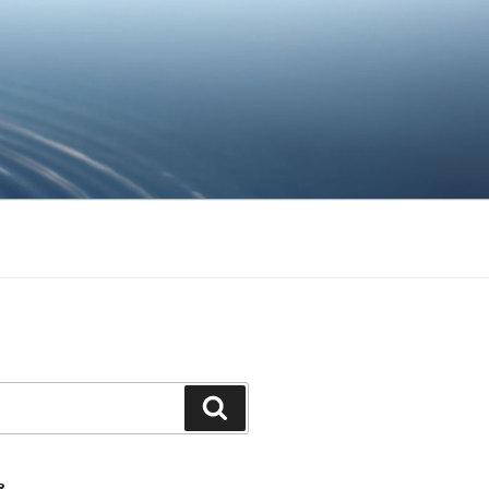
Ara
R