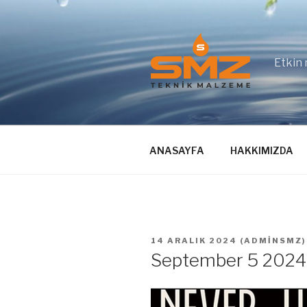
İçeriğe
geç
Etkin 
ANASAYFA
HAKKIMIZDA
YAYIM
14 ARALIK 2024
(
ADMINSMZ
)
TARIHI
September 5 2024 