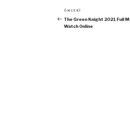
Yazı
Önceki
ÖNCEKI
dolaşımı
Yazı
The Green Knight 2021 Full M
Watch Online