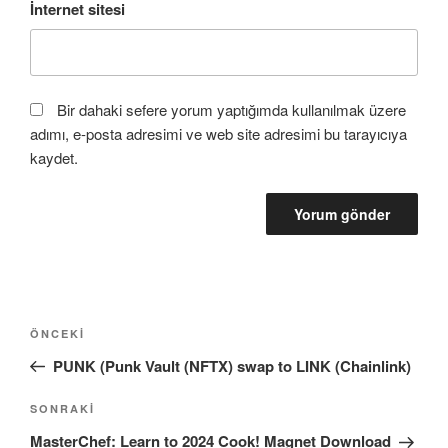
İnternet sitesi
Bir dahaki sefere yorum yaptığımda kullanılmak üzere
adımı, e-posta adresimi ve web site adresimi bu tarayıcıya
kaydet.
Yazı
Önceki
ÖNCEKI
dolaşımı
Yazı
PUNK (Punk Vault (NFTX) swap to LINK (Chainlink)
Sonraki
SONRAKI
Yazı
MasterChef: Learn to 2024 Cook! Magnet Download