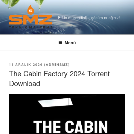
İçeriğe
geç
Etkin mühendislik, çözüm ortağınız!
Menü
YAYIM
11 ARALIK 2024
(
ADMINSMZ
)
TARIHI
The Cabin Factory 2024 Torrent
Download