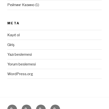
Рейтинг Казино
(1)
META
Kayıt ol
Giriş
Yazı beslemesi
Yorum beslemesi
WordPress.org
ANASAYFA
HAKKIMIZDA
ÜRÜNLERİMİZ
İLETİŞİM