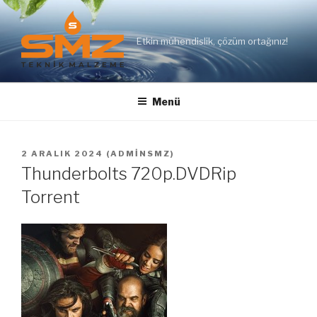
İçeriğe
geç
Etkin mühendislik, çözüm ortağınız!
Menü
YAYIM
2 ARALIK 2024
(
ADMINSMZ
)
TARIHI
Thunderbolts 720p.DVDRip
Torrent