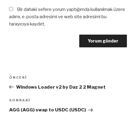
Bir dahaki sefere yorum yaptığımda kullanılmak üzere
adımı, e-posta adresimi ve web site adresimi bu
tarayıcıya kaydet.
Yazı
Önceki
ÖNCEKI
dolaşımı
Yazı
Windows Loader v2 by Daz 2 2 Magnet
Sonraki
SONRAKI
Yazı
AGG (AGG) swap to USDC (USDC)