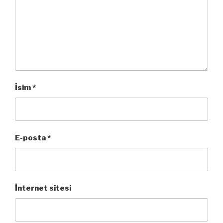
İsim
*
E-posta
*
İnternet sitesi