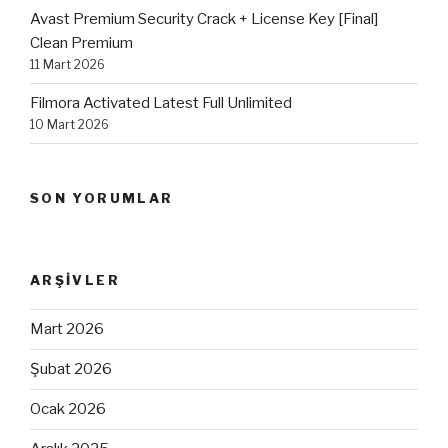
Avast Premium Security Crack + License Key [Final]
Clean Premium
11 Mart 2026
Filmora Activated Latest Full Unlimited
10 Mart 2026
SON YORUMLAR
ARŞIVLER
Mart 2026
Şubat 2026
Ocak 2026