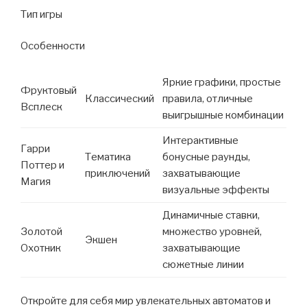
Тип игры
Особенности
Яркие графики, простые
Фруктовый
Классический
правила, отличные
Всплеск
выигрышные комбинации
Интерактивные
Гарри
Тематика
бонусные раунды,
Поттер и
приключений
захватывающие
Магия
визуальные эффекты
Динамичные ставки,
Золотой
множество уровней,
Экшен
Охотник
захватывающие
сюжетные линии
Откройте для себя мир увлекательных автоматов и