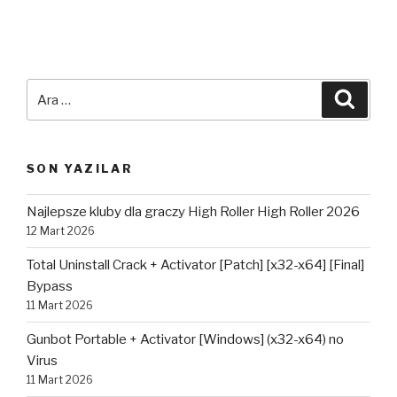
Ara:
Ara
SON YAZILAR
Najlepsze kluby dla graczy High Roller High Roller 2026
12 Mart 2026
Total Uninstall Crack + Activator [Patch] [x32-x64] [Final]
Bypass
11 Mart 2026
Gunbot Portable + Activator [Windows] (x32-x64) no
Virus
11 Mart 2026