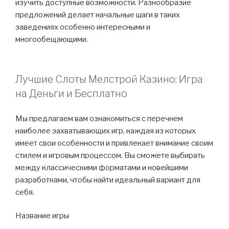
изучить доступные возможности. Разнообразие
предложений делает начальные шаги в таких
заведениях особенно интересными и
многообещающими.
Лучшие Слоты Мелстрой Казино: Игра
на Деньги и Бесплатно
Мы предлагаем вам ознакомиться с перечнем
наиболее захватывающих игр, каждая из которых
имеет свои особенности и привлекает внимание своим
стилем и игровым процессом. Вы сможете выбирать
между классическими форматами и новейшими
разработками, чтобы найти идеальный вариант для
себя.
Название игры