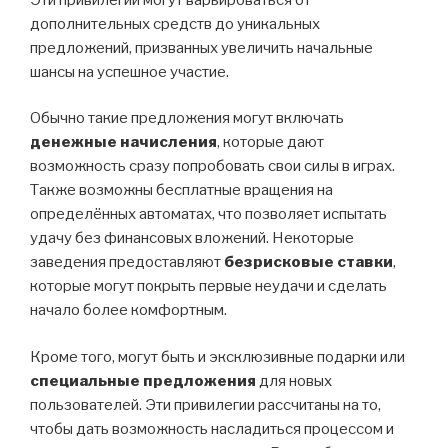
дополнительных средств до уникальных
предложений, призванных увеличить начальные
шансы на успешное участие.
Обычно такие предложения могут включать
денежные начисления
, которые дают
возможность сразу попробовать свои силы в играх.
Также возможны бесплатные вращения на
определённых автоматах, что позволяет испытать
удачу без финансовых вложений. Некоторые
заведения предоставляют
безрисковые ставки
,
которые могут покрыть первые неудачи и сделать
начало более комфортным.
Кроме того, могут быть и эксклюзивные подарки или
специальные предложения
для новых
пользователей. Эти привилегии рассчитаны на то,
чтобы дать возможность насладиться процессом и