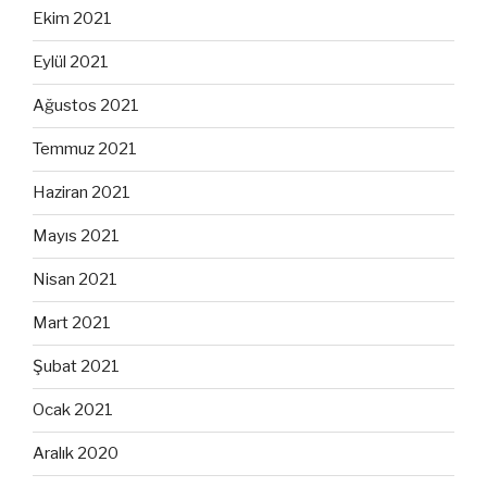
Ekim 2021
Eylül 2021
Ağustos 2021
Temmuz 2021
Haziran 2021
Mayıs 2021
Nisan 2021
Mart 2021
Şubat 2021
Ocak 2021
Aralık 2020