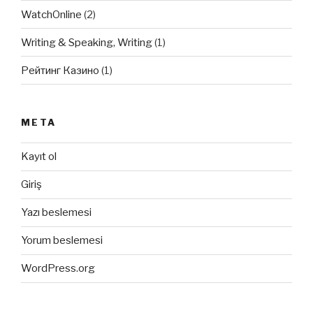
WatchOnline
(2)
Writing & Speaking, Writing
(1)
Рейтинг Казино
(1)
META
Kayıt ol
Giriş
Yazı beslemesi
Yorum beslemesi
WordPress.org