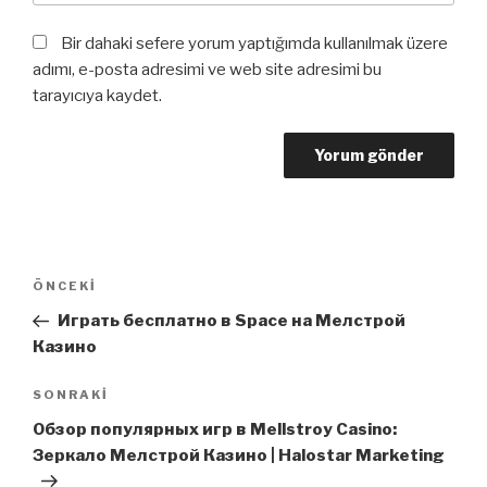
Bir dahaki sefere yorum yaptığımda kullanılmak üzere
adımı, e-posta adresimi ve web site adresimi bu
tarayıcıya kaydet.
Yazı
Önceki
ÖNCEKI
dolaşımı
Yazı
Играть бесплатно в Space на Мелстрой
Казино
Sonraki
SONRAKI
Yazı
Обзор популярных игр в Mellstroy Casino:
Зеркало Мелстрой Казино | Halostar Marketing