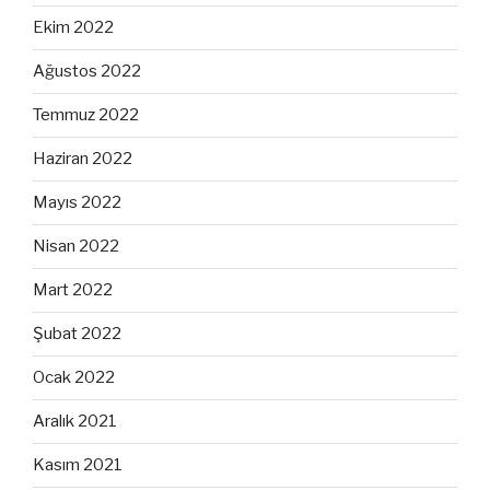
Ekim 2022
Ağustos 2022
Temmuz 2022
Haziran 2022
Mayıs 2022
Nisan 2022
Mart 2022
Şubat 2022
Ocak 2022
Aralık 2021
Kasım 2021