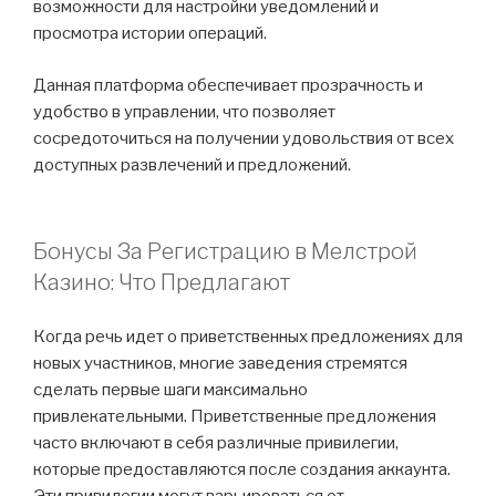
возможности для настройки уведомлений и
просмотра истории операций.
Данная платформа обеспечивает прозрачность и
удобство в управлении, что позволяет
сосредоточиться на получении удовольствия от всех
доступных развлечений и предложений.
Бонусы За Регистрацию в Мелстрой
Казино: Что Предлагают
Когда речь идет о приветственных предложениях для
новых участников, многие заведения стремятся
сделать первые шаги максимально
привлекательными. Приветственные предложения
часто включают в себя различные привилегии,
которые предоставляются после создания аккаунта.
Эти привилегии могут варьироваться от