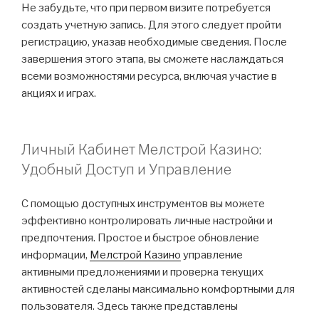
Не забудьте, что при первом визите потребуется
создать учетную запись. Для этого следует пройти
регистрацию, указав необходимые сведения. После
завершения этого этапа, вы сможете наслаждаться
всеми возможностями ресурса, включая участие в
акциях и играх.
Личный Кабинет Мелстрой Казино:
Удобный Доступ и Управление
С помощью доступных инструментов вы можете
эффективно контролировать личные настройки и
предпочтения. Простое и быстрое обновление
информации,
Мелстрой Казино
управление
активными предложениями и проверка текущих
активностей сделаны максимально комфортными для
пользователя. Здесь также представлены