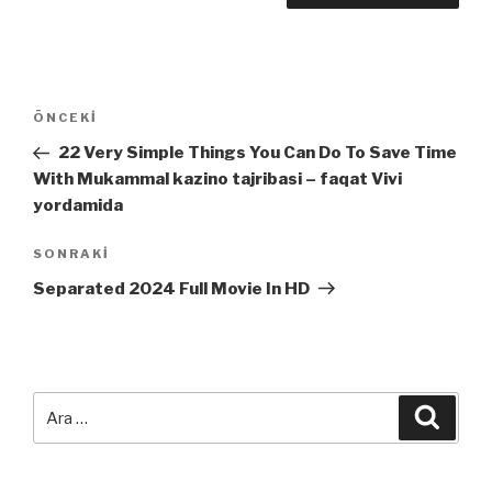
Yazı
Önceki
ÖNCEKI
dolaşımı
Yazı
22 Very Simple Things You Can Do To Save Time
With Mukammal kazino tajribasi – faqat Vivi
yordamida
Sonraki
SONRAKI
Yazı
Separated 2024 Full Movie In HD
Ara:
Ara