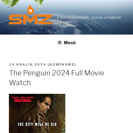
İçeriğe
geç
Etkin mühendislik, çözüm ortağınız!
Menü
YAYIM
14 ARALIK 2024
(
ADMINSMZ
)
TARIHI
The Penguin 2024 Full Movie
Watch