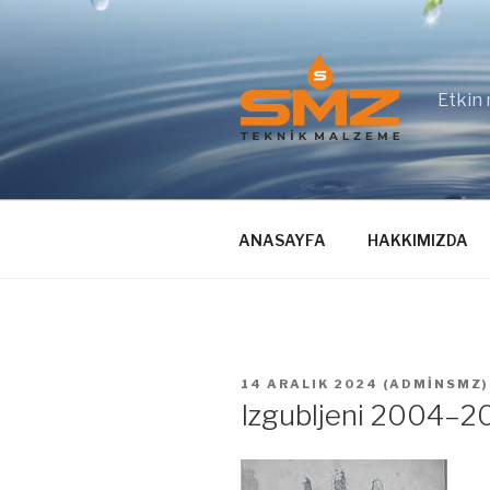
İçeriğe
geç
Etkin 
ANASAYFA
HAKKIMIZDA
YAYIM
14 ARALIK 2024
(
ADMINSMZ
)
TARIHI
Izgubljeni 2004–20