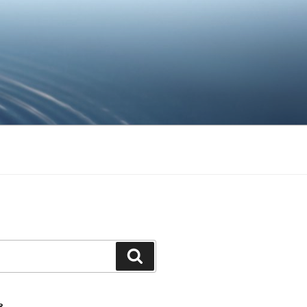
Ara
R