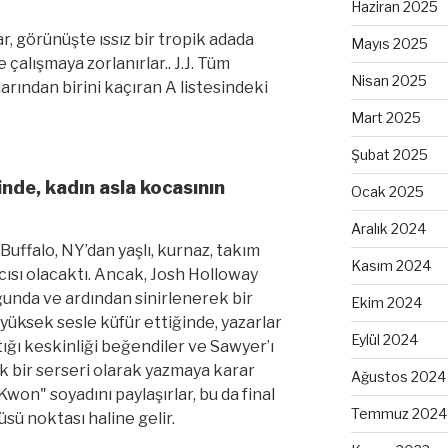
Haziran 2025
r, görünüşte ıssız bir tropik adada
Mayıs 2025
 çalışmaya zorlanırlar.. J.J. Tüm
Nisan 2025
rından birini kaçıran A listesindeki
Mart 2025
Şubat 2025
inde, kadın asla kocasının
Ocak 2025
Aralık 2024
uffalo, NY’dan yaşlı, kurnaz, takım
Kasım 2024
ıcısı olacaktı. Ancak, Josh Holloway
ğunda ve ardından sinirlenerek bir
Ekim 2024
yüksek sesle küfür ettiğinde, yazarlar
Eylül 2024
ğı keskinliği beğendiler ve Sawyer’ı
k bir serseri olarak yazmaya karar
Ağustos 2024
"Kwon" soyadını paylaşırlar, bu da final
Temmuz 2024
sü noktası haline gelir.