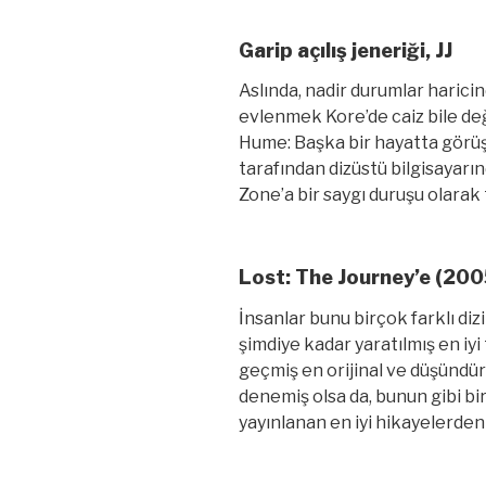
Garip açılış jeneriği, JJ
Aslında, nadir durumlar haricin
evlenmek Kore’de caiz bile değ
Hume: Başka bir hayatta görü
tarafından dizüstü bilgisayarı
Zone’a bir saygı duruşu olarak 
Lost: The Journey’e (200
İnsanlar bunu birçok farklı di
şimdiye kadar yaratılmış en iyi 
geçmiş en orijinal ve düşündürü
denemiş olsa da, bunun gibi bir
yayınlanan en iyi hikayelerden 