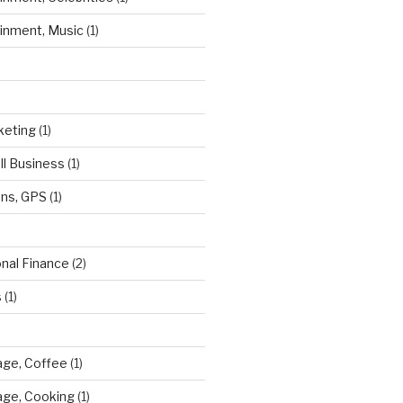
ainment, Music
(1)
keting
(1)
ll Business
(1)
ns, GPS
(1)
onal Finance
(2)
s
(1)
ge, Coffee
(1)
age, Cooking
(1)