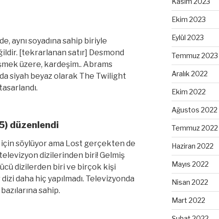
Kasım 2023
Ekim 2023
Eylül 2023
de, aynı soyadına sahip biriyle
ildir. [tekrarlanan satır] Desmond
Temmuz 2023
şmek üzere, kardeşim.. Abrams
Aralık 2022
nda siyah beyaz olarak The Twilight
tasarlandı.
Ekim 2022
Ağustos 2022
5) düzenlendi
Temmuz 2022
zi için söylüyor ama Lost gerçekten de
Haziran 2022
televizyon dizilerinden biri! Gelmiş
Mayıs 2022
cü dizilerden biri ve birçok kişi
 dizi daha hiç yapılmadı. Televizyonda
Nisan 2022
bazılarına sahip.
Mart 2022
Şubat 2022