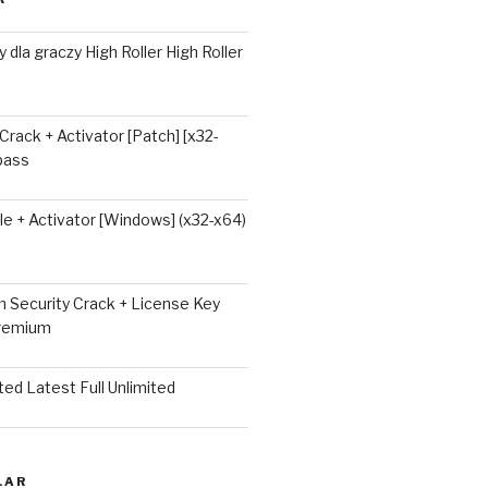
 dla graczy High Roller High Roller
 Crack + Activator [Patch] [x32-
ypass
e + Activator [Windows] (x32-x64)
 Security Crack + License Key
Premium
ted Latest Full Unlimited
LAR