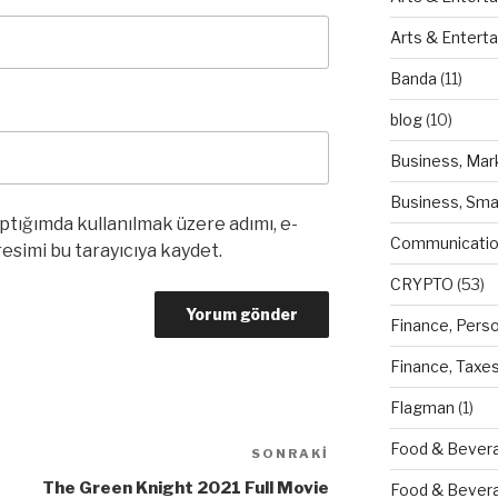
Arts & Entert
Banda
(11)
blog
(10)
Business, Mar
Business, Sma
ptığımda kullanılmak üzere adımı, e-
Communicatio
esimi bu tarayıcıya kaydet.
CRYPTO
(53)
Finance, Pers
Finance, Taxe
Flagman
(1)
Food & Bevera
SONRAKI
Sonraki
Yazı
The Green Knight 2021 Full Movie
Food & Bever