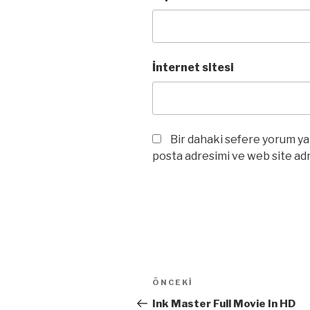
İnternet sitesi
Bir dahaki sefere yorum ya
posta adresimi ve web site adr
Yazı
Önceki
ÖNCEKI
dolaşımı
Yazı
Ink Master Full Movie In HD