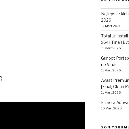
Najlepsze kluby
2026
12 Mart 2026
Total Uninstall
x64] [Final] B
11 Mart 2026
Gunbot Portabl
no Virus
11 Mart 2026
)
Avast Premium
[Final] Clean 
11 Mart 2026
Filmora Activa
10 Mart 2026
SON YORUM