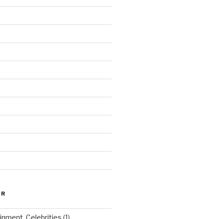
ER
inment, Celebrities
(1)