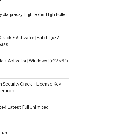
 dla graczy High Roller High Roller
 Crack + Activator [Patch] [x32-
ypass
e + Activator [Windows] (x32-x64)
 Security Crack + License Key
Premium
ted Latest Full Unlimited
LAR