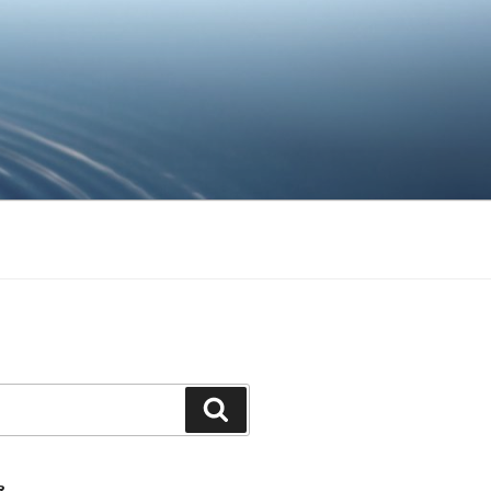
Ara
R