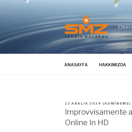
İçeriğe
geç
Etkin 
ANASAYFA
HAKKIMIZDA
YAYIM
13 ARALIK 2024
(
ADMINSMZ
)
TARIHI
Improvvisamente a
Online In HD