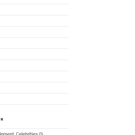
ER
inment, Celebrities
(1)