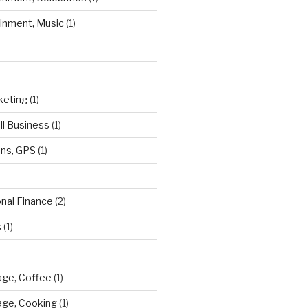
ainment, Music
(1)
keting
(1)
ll Business
(1)
ns, GPS
(1)
onal Finance
(2)
s
(1)
ge, Coffee
(1)
age, Cooking
(1)