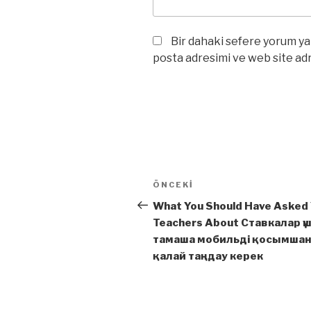
Bir dahaki sefere yorum ya
posta adresimi ve web site adr
Yazı
Önceki
ÖNCEKI
dolaşımı
Yazı
What You Should Have Asked
Teachers About Ставкалар үш
тамаша мобильді қосымша
қалай таңдау керек