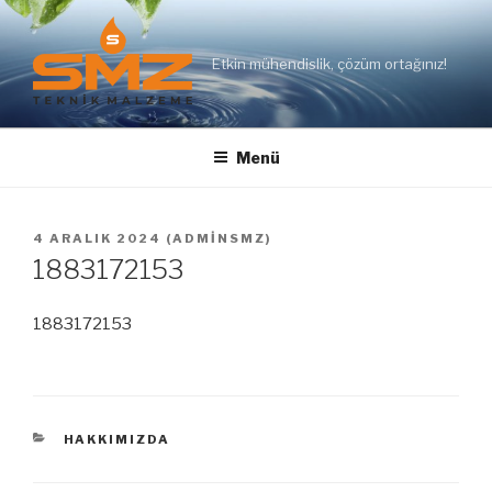
İçeriğe
geç
Etkin mühendislik, çözüm ortağınız!
Menü
YAYIM
4 ARALIK 2024
(
ADMINSMZ
)
TARIHI
1883172153
1883172153
KATEGORILER
HAKKIMIZDA