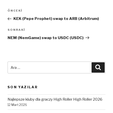
Yazı
Önceki
ÖNCEKI
dolaşımı
Yazı
KEK (Pepe Prophet) swap to ARB (Arbitrum)
Sonraki
SONRAKI
Yazı
NEM (NemGame) swap to USDC (USDC)
Ara:
Ara
SON YAZILAR
Najlepsze kluby dla graczy High Roller High Roller 2026
12 Mart 2026