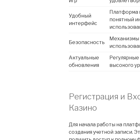
игр
удовлетвор
Платформа 
Удобный
понятный и
интерфейс
использова
Механизмы 
Безопасность
использован
Актуальные
Регулярные
обновления
высокого ур
Регистрация и Вх
Казино
Для начала работы на плат
создания учетной записи. Э
получить доступ к полному