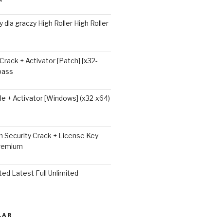
 dla graczy High Roller High Roller
 Crack + Activator [Patch] [x32-
ypass
e + Activator [Windows] (x32-x64)
 Security Crack + License Key
Premium
ted Latest Full Unlimited
LAR