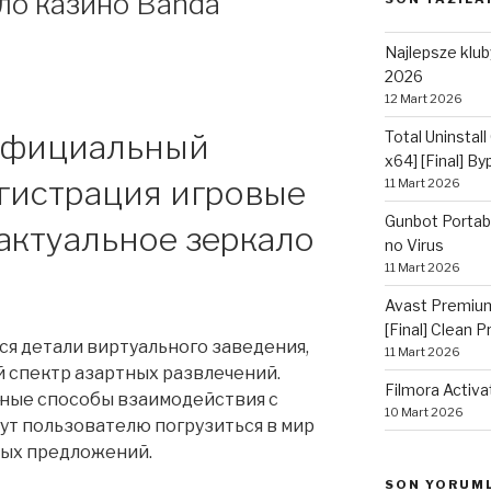
ло казино Banda
Najlepsze kluby
2026
12 Mart 2026
официальный
Total Uninstall
x64] [Final] B
егистрация игровые
11 Mart 2026
Gunbot Portabl
актуальное зеркало
no Virus
11 Mart 2026
Avast Premium
[Final] Clean 
ся детали виртуального заведения,
11 Mart 2026
 спектр азартных развлечений.
Filmora Activa
ные способы взаимодействия с
10 Mart 2026
ут пользователю погрузиться в мир
ных предложений.
SON YORUM