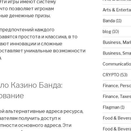
ти игры имеют систему
что позволяет игрокам
Arts & Entert
ные денежные призы.
Banda
(11)
 предпочтений каждого
blog
(10)
авятся простота и классика, в то
Business, Mar
тают инновации и сложные
доставляет уникальные возможности
Business, Sma
.
Communicatio
CRYPTO
(53)
ло Казино Банда:
Finance, Pers
ование
Finance, Taxe
Flagman
(1)
й альтернативные адреса ресурса,
ателям получить доступ к
Food & Bevera
пности основного адреса. Эти
Food & Bever