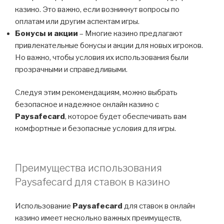
казино. Это важно, если возникнут вопросы по
оплатам или другим аспектам игры.
Бонусы и акции
– Многие казино предлагают
привлекательные бонусы и акции для новых игроков.
Но важно, чтобы условия их использования были
прозрачными и справедливыми.
Следуя этим рекомендациям, можно выбрать
безопасное и надежное онлайн казино с
Paysafecard
, которое будет обеспечивать вам
комфортные и безопасные условия для игры.
Преимущества использования
Paysafecard для ставок в казино
Использование
Paysafecard
для ставок в онлайн
казино имеет несколько важных преимуществ,