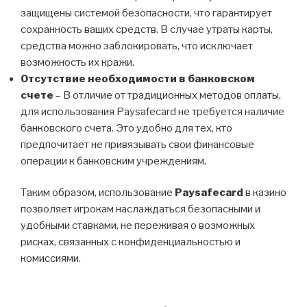
защищены системой безопасности, что гарантирует
сохранность ваших средств. В случае утраты карты,
средства можно заблокировать, что исключает
возможность их кражи.
Отсутствие необходимости в банковском
счете
– В отличие от традиционных методов оплаты,
для использования Paysafecard не требуется наличие
банковского счета. Это удобно для тех, кто
предпочитает не привязывать свои финансовые
операции к банковским учреждениям.
Таким образом, использование
Paysafecard
в казино
позволяет игрокам наслаждаться безопасными и
удобными ставками, не переживая о возможных
рисках, связанных с конфиденциальностью и
комиссиями.