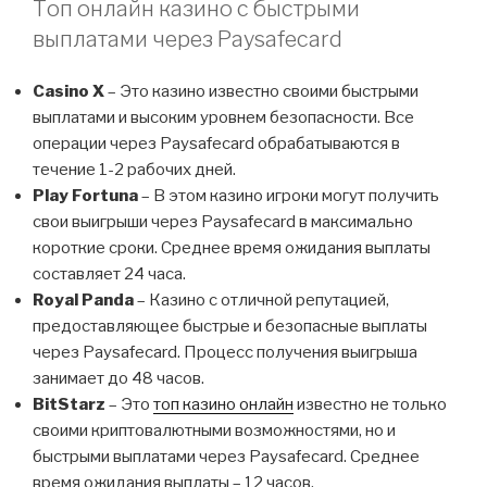
Топ онлайн казино с быстрыми
выплатами через Paysafecard
Casino X
– Это казино известно своими быстрыми
выплатами и высоким уровнем безопасности. Все
операции через Paysafecard обрабатываются в
течение 1-2 рабочих дней.
Play Fortuna
– В этом казино игроки могут получить
свои выигрыши через Paysafecard в максимально
короткие сроки. Среднее время ожидания выплаты
составляет 24 часа.
Royal Panda
– Казино с отличной репутацией,
предоставляющее быстрые и безопасные выплаты
через Paysafecard. Процесс получения выигрыша
занимает до 48 часов.
BitStarz
– Это
топ казино онлайн
известно не только
своими криптовалютными возможностями, но и
быстрыми выплатами через Paysafecard. Среднее
время ожидания выплаты – 12 часов.