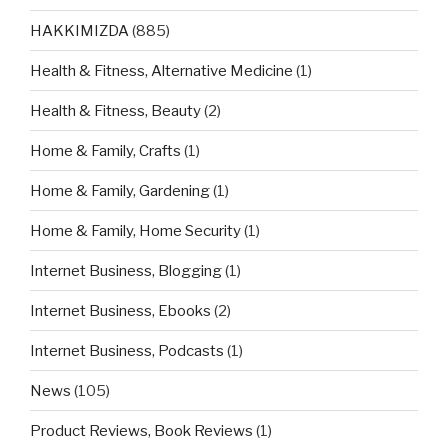
HAKKIMIZDA
(885)
Health & Fitness, Alternative Medicine
(1)
Health & Fitness, Beauty
(2)
Home & Family, Crafts
(1)
Home & Family, Gardening
(1)
Home & Family, Home Security
(1)
Internet Business, Blogging
(1)
Internet Business, Ebooks
(2)
Internet Business, Podcasts
(1)
News
(105)
Product Reviews, Book Reviews
(1)