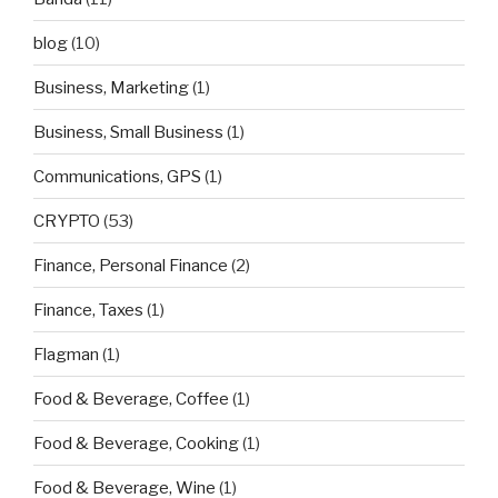
blog
(10)
Business, Marketing
(1)
Business, Small Business
(1)
Communications, GPS
(1)
CRYPTO
(53)
Finance, Personal Finance
(2)
Finance, Taxes
(1)
Flagman
(1)
Food & Beverage, Coffee
(1)
Food & Beverage, Cooking
(1)
Food & Beverage, Wine
(1)