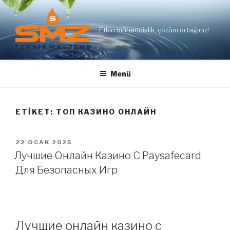
İçeriğe
geç
Etkin mühendislik, çözüm ortağınız!
Menü
ETIKET:
ТОП КАЗИНО ОНЛАЙН
YAYIM
22 OCAK 2025
TARIHI
Лучшие Онлайн Казино С Paysafecard
Для Безопасных Игр
Лучшие онлайн казино с