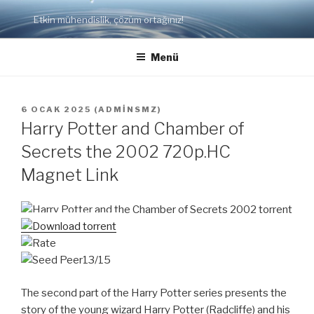
İçeriğe
Etkin mühendislik, çözüm ortağınız!
geç
Menü
YAYIM
6 OCAK 2025
(
ADMINSMZ
)
TARIHI
Harry Potter and Chamber of
Secrets the 2002 720p.HC
Magnet Link
13/15
The second part of the Harry Potter series presents the
story of the young wizard Harry Potter (Radcliffe) and his