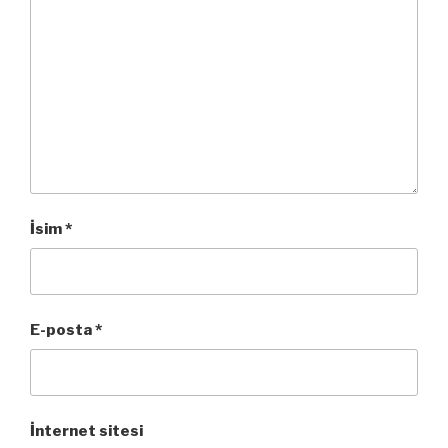
İsim
*
E-posta
*
İnternet sitesi