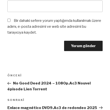
Bir dahaki sefere yorum yaptığımda kullanılmak üzere
adımı, e-posta adresimi ve web site adresimi bu
tarayıcıya kaydet.
Yazı
Önceki
ÖNCEKI
dolaşımı
Yazı
No Good Deed 2024 – 1080p.Ac3 Nouvel
épisode Lien Torrent
Sonraki
SONRAKI
Yazı
Enlace magnético DVD9.Ac3 de redondeo 2025